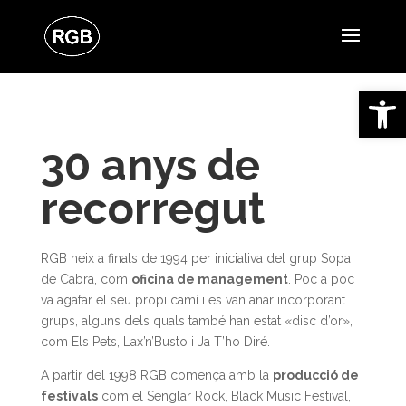
Obre la 
30 anys de
recorregut
RGB neix a finals de 1994 per iniciativa del grup Sopa
de Cabra, com
oficina de management
. Poc a poc
va agafar el seu propi camí i es van anar incorporant
grups, alguns dels quals també han estat «disc d’or»,
com Els Pets, Lax’n’Busto i Ja T’ho Diré.
A partir del 1998 RGB comença amb la
producció de
festivals
com el Senglar Rock, Black Music Festival,