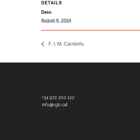
DETAILS
Date:
August 8, 2024
F. I. M. Cambrils
+34 972 200 122
info@rgb.cat