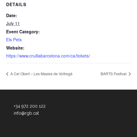
DETAILS
Date:
July 11
Event Category:
Els Pets
Website:
https://www.cruillabarcelona.com/ca/tickets/
A Cel Obert – Les Masies de Voltregà
BARTS Festival
+34 972 200 122
info@rgb.cat