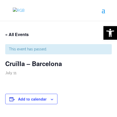
Open 
« All Events
This event has passed.
Cruïlla – Barcelona
July 11
Add to calendar