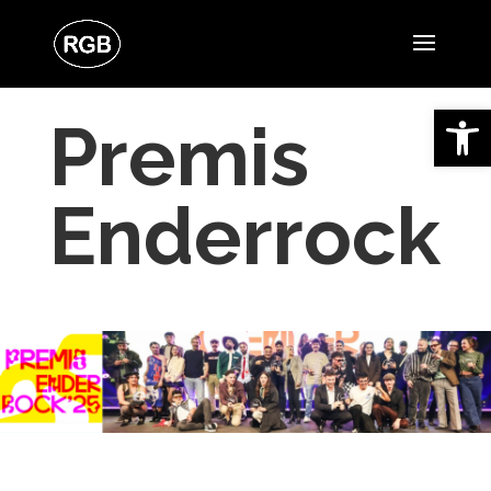
Open 
Premis
Enderrock