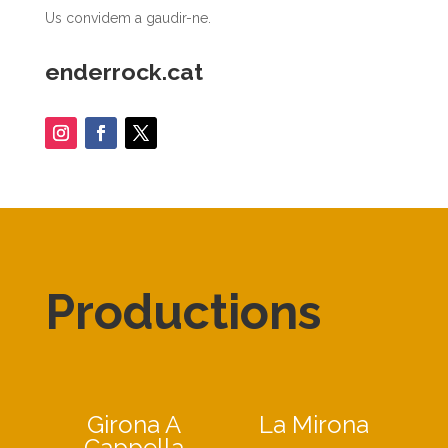
Us convidem a gaudir-ne.
enderrock.cat
Productions
Girona A
La Mirona
Cappella