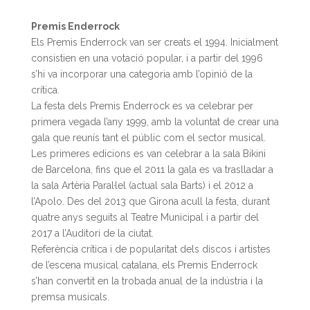
Premis Enderrock
Els Premis Enderrock van ser creats el 1994. Inicialment
consistien en una votació popular, i a partir del 1996
s’hi va incorporar una categoria amb l’opinió de la
crítica.
La festa dels Premis Enderrock es va celebrar per
primera vegada l’any 1999, amb la voluntat de crear una
gala que reunís tant el públic com el sector musical.
Les primeres edicions es van celebrar a la sala Bikini
de Barcelona, fins que el 2011 la gala es va traslladar a
la sala Artèria Paral·lel (actual sala Barts) i el 2012 a
l’Apolo. Des del 2013 que Girona acull la festa, durant
quatre anys seguits al Teatre Municipal i a partir del
2017 a l’Auditori de la ciutat.
Referència crítica i de popularitat dels discos i artistes
de l’escena musical catalana, els Premis Enderrock
s’han convertit en la trobada anual de la indústria i la
premsa musicals.