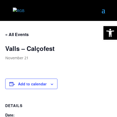
Open
« All Events
Valls – Calçofest
November 21
Add to calendar
DETAILS
Date: