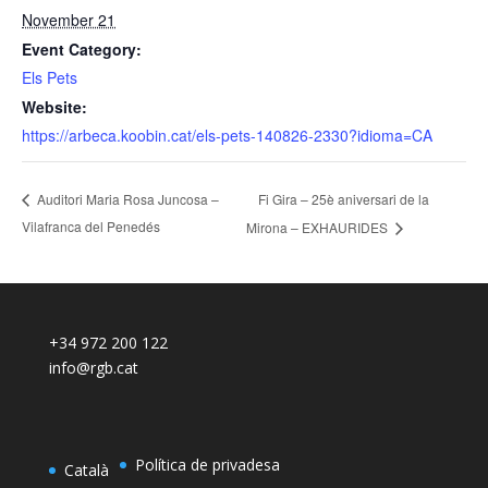
November 21
Event Category:
Els Pets
Website:
https://arbeca.koobin.cat/els-pets-140826-2330?idioma=CA
Fi Gira – 25è aniversari de la
Auditori Maria Rosa Juncosa –
Vilafranca del Penedés
Mirona – EXHAURIDES
+34 972 200 122
info@rgb.cat
Política de privadesa
Català