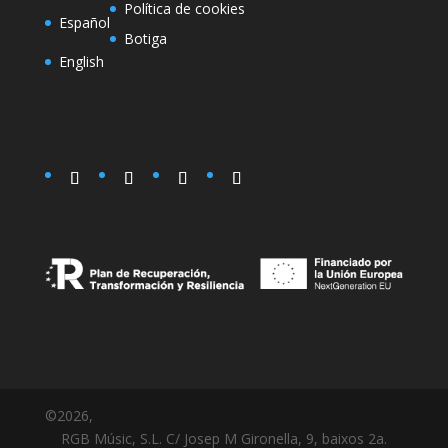
Política de cookies
Español
Botiga
English
©2026,
RGB Músic, S.L. C/ Josep M Gironella, 9, baixos 2a.