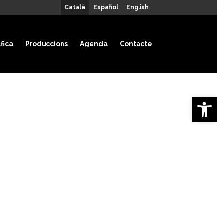
Català
Español
English
fica
Produccions
Agenda
Contacte
Obre la 