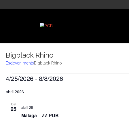
Bigblack Rhino
Esdeveniments
Bigblack Rhino
Esdeveniments
4/25/2026
 - 
8/8/2026
Selecciona
abril 2026
una
data.
DS
abril 25
25
Màlaga – ZZ PUB