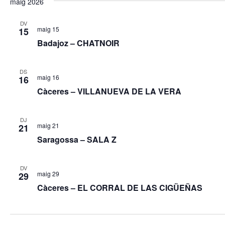
maig 2026
DV
maig 15
15
Badajoz – CHATNOIR
DS
maig 16
16
Càceres – VILLANUEVA DE LA VERA
DJ
maig 21
21
Saragossa – SALA Z
DV
maig 29
29
Càceres – EL CORRAL DE LAS CIGÜEÑAS