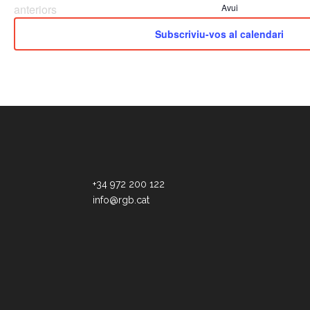
Esdeveniments
anteriors
Avui
Subscriviu-vos al calendari
+34 972 200 122
info@rgb.cat