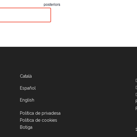
Esdeveniments
posteriors
Català
Español
English
Política de privadesa
Política de cookies
Botiga