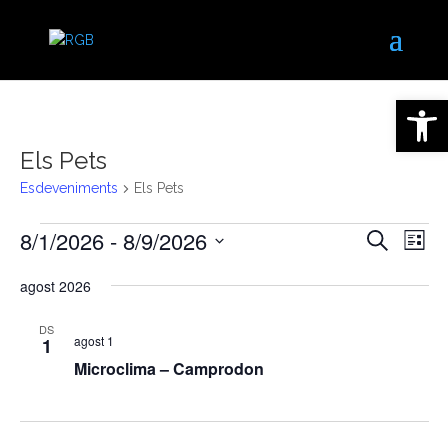
Obre la 
Els Pets
Esdeveniments
Els Pets
Esdeveniments
Naveg
Na
8/1/2026
 - 
8/9/2026
Cerca
Llista
de
visual
Selecciona
vis
i
agost 2026
una
Es
cerca
data.
DS
d'Esde
agost 1
1
Microclima – Camprodon