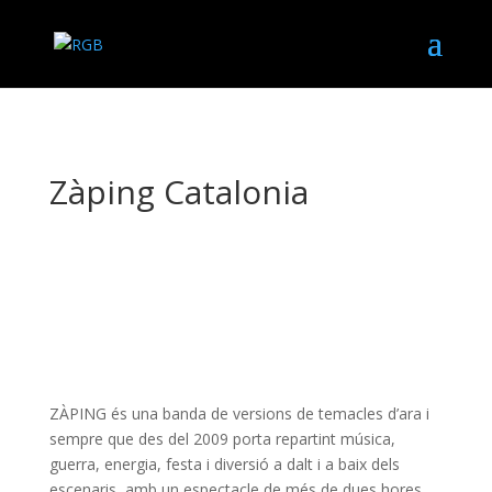
Zàping Catalonia
ZÀPING és una banda de versions de temacles d’ara i
sempre que des del 2009 porta repartint música,
guerra, energia, festa i diversió a dalt i a baix dels
escenaris, amb un espectacle de més de dues hores