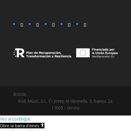
©2026,
RGB Músic, S.L. C/ Josep M Gironella, 9, baixos 2a.
17005 - Girona
Ves al contingut
Obre la barra d'eines