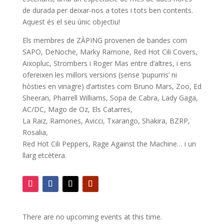
de durada per deixar-nos a totes i tots ben contents.
Aquest és el seu únic objectiu!
Els membres de ZÀPING provenen de bandes com
SAPO
,
DeNoche
,
Marky
Ramone
,
Red
Hot
Cili Covers,
Aixopluc,
Strombers
i Roger Mas entre d’altres, i ens
ofereixen les millors versions (sense ‘
pupurris
‘ ni
hòsties en vinagre) d’artistes com Bruno Mars, Zoo, Ed
Sheeran, Pharrell Williams, Sopa de Cabra, Lady Gaga,
AC/DC, Mago
de Oz
, Els
Catarres
,
La
Raiz
,
Ramones
,
Avicci
, Txarango, Shakira,
BZRP
,
Rosalia,
Red
Hot
Cili
Peppers
,
Rage
Against
the
Machine…
i un
llarg etcètera.
There are no upcoming events at this time.