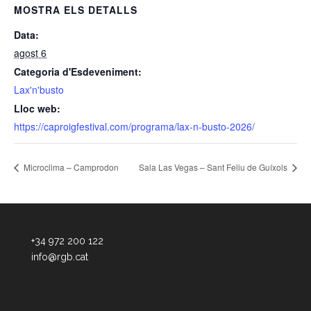
MOSTRA ELS DETALLS
Data:
agost 6
Categoria d'Esdeveniment:
Lax'n'busto
Lloc web:
https://caproigfestival.com/programa/lax-n-busto-2026/
Microclima – Camprodon
Sala Las Vegas – Sant Feliu de Guíxols
+34 972 200 122
info@rgb.cat