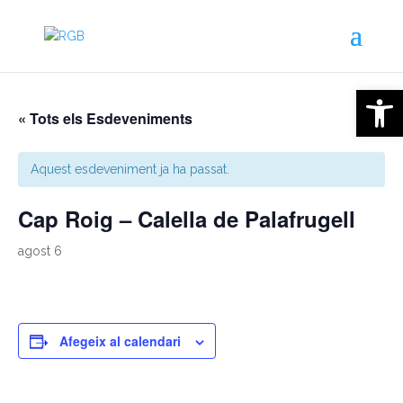
Obre la 
« Tots els Esdeveniments
Aquest esdeveniment ja ha passat.
Cap Roig – Calella de Palafrugell
agost 6
Afegeix al calendari