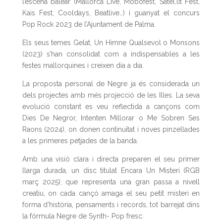
l’escena balear (Mallorca Live, Mobofest, Satèl.lit Fest,
Kais Fest, Cooldays, Beatlive…) i guanyat el concurs
Pop Rock 2023 de l’Ajuntament de Palma.
Els seus temes Gelat, Un Himne Qualsevol o Monsons
(2023) s’han consolidat com a indispensables a les
festes mallorquines i creixen dia a dia.
La proposta personal de Negre ja és considerada un
dels projectes amb més projecció de les Illes. La seva
evolució constant es veu reflectida a cançons com
Dies De Negror, Intenten Millorar o Me Sobren Ses
Raons (2024), on donen continuïtat i noves pinzellades
a les primeres petjades de la banda.
Amb una visió clara i directa preparen el seu primer
llarga durada, un disc titulat Encara Un Misteri (RGB
març 2025), que representa una gran passa a nivell
creatiu, on cada cançó amaga el seu petit misteri en
forma d’història, pensaments i records, tot barrejat dins
la fórmula Negre de Synth- Pop fresc.