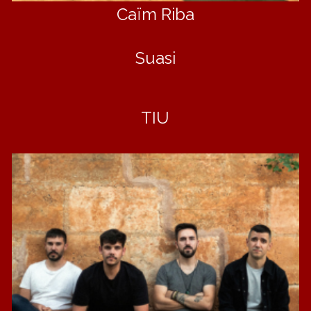
Caïm Riba
Suasi
TIU