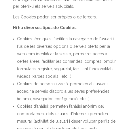
per oferir-li els serveis sol·licitats.
Les Cookies poden ser pròpies o de tercers.
Hi ha diversos tipus de Cookies:
Cookies tècniques: faciliten la navegació de l’usuari i
l’ús de les diverses opcions o serveis oferts per la
web com identificar la sessió, permetre l’accés a
certes àrees, facilitar les comandes, compres, omplir
formularis, registre, seguretat, facilitant funcionalitats
(vídeos, xarxes socials , etc ..).
Cookies de personalització: permeten als usuaris
accedir a serveis d’acord a les seves preferències
(idioma, navegador, configuració, etc ..).
Cookies d’anàlisi: permeten l’anàlisi anònim del
comportament dels usuaris d’Internet i permeten
mesurar l’activitat de l’usuari i desenvolupar perfils de
navegació per tal de millorar els llocs web.