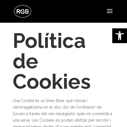
Obre la 
Política
de
Cookies
Una Cookie és un breu fitxer que s’envia i
s’emmagatzema en el disc dur de l’ordinador de
l’usuari a través del seu navegador quan es connecta a
una xarxa. Les Cookies es poden utilitzar per recollir i
emmagatzemar dades d’usuari mentre està connectat