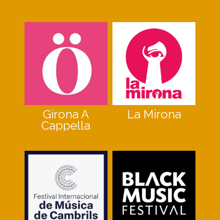
Girona A
La Mirona
Cappella