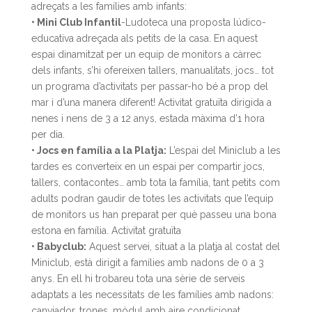
adreçats a les famílies amb infants:
• Mini Club Infantil
-Ludoteca una proposta lúdico-
educativa adreçada als petits de la casa. En aquest
espai dinamitzat per un equip de monitors a càrrec
dels infants, s’hi ofereixen tallers, manualitats, jocs… tot
un programa d’activitats per passar-ho bé a prop del
mar i d’una manera diferent! Activitat gratuïta dirigida a
nenes i nens de 3 a 12 anys, estada màxima d’1 hora
per dia.
• Jocs en família a la Platja:
L’espai del Miniclub a les
tardes es converteix en un espai per compartir jocs,
tallers, contacontes… amb tota la família, tant petits com
adults podran gaudir de totes les activitats que l’equip
de monitors us han preparat per què passeu una bona
estona en família. Activitat gratuïta
• Babyclub:
Aquest servei, situat a la platja al costat del
Miniclub, està dirigit a famílies amb nadons de 0 a 3
anys. En ell hi trobareu tota una sèrie de serveis
adaptats a les necessitats de les famílies amb nadons:
canviador, trones, mòdul amb aire condicionat,