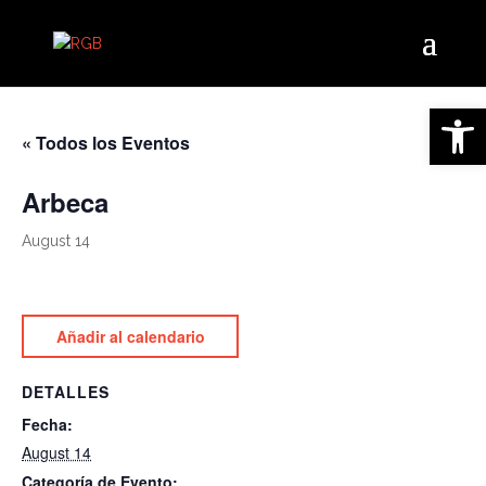
Open 
« Todos los Eventos
Arbeca
August 14
Añadir al calendario
DETALLES
Fecha:
August 14
Categoría de Evento: