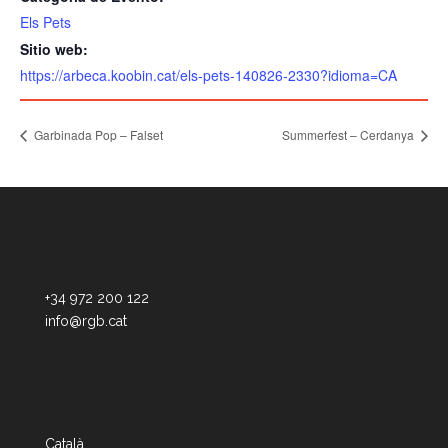
Els Pets
Sitio web:
https://arbeca.koobin.cat/els-pets-140826-2330?idioma=CA
Garbinada Pop – Falset
Summerfest – Cerdanya
+34 972 200 122
info@rgb.cat
Català