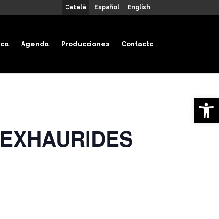
Català
Español
English
ica
Agenda
Producciones
Contacto
Open 
a – EXHAURIDES