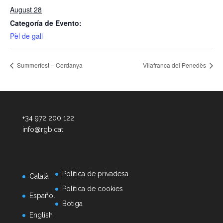
August 28
Categoría de Evento:
Pèl de gall
Summerfest – Cerdanya
Vilafranca del Penedès
+34 972 200 122
info@rgb.cat
Política de privadesa
Català
Política de cookies
Español
Botiga
English