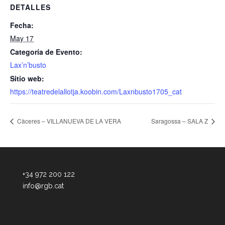
DETALLES
Fecha:
May 17
Categoría de Evento:
Lax’n’busto
Sitio web:
https://teatredelallotja.koobin.com/Laxnbusto1705_cat
Càceres – VILLANUEVA DE LA VERA
Saragossa – SALA Z
+34 972 200 122
info@rgb.cat