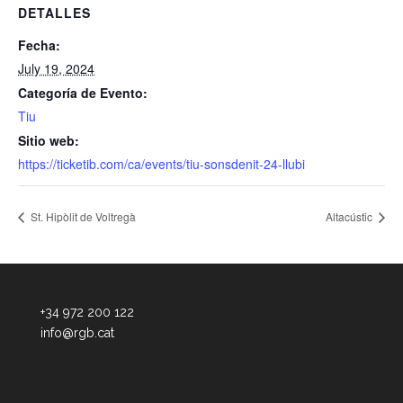
DETALLES
Fecha:
July 19, 2024
Categoría de Evento:
Tiu
Sitio web:
https://ticketib.com/ca/events/tiu-sonsdenit-24-llubi
St. Hipòlit de Voltregà
Altacústic
+34 972 200 122
info@rgb.cat