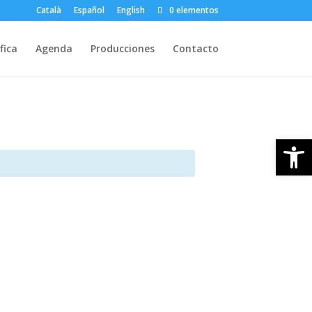
Català
Español
English
0 elementos
fica
Agenda
Producciones
Contacto
Open