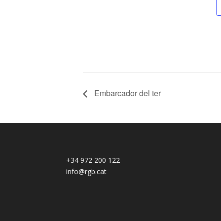
Embarcador del ter
+34 972 200 122
info@rgb.cat