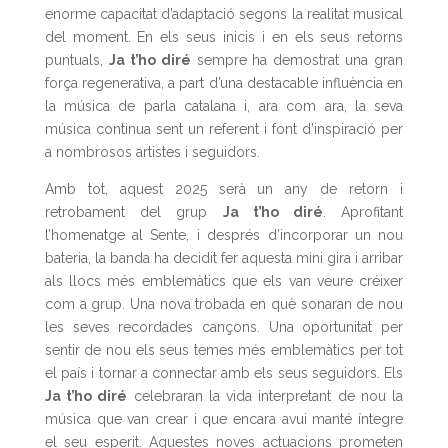
enorme capacitat d’adaptació segons la realitat musical
del moment. En els seus inicis i en els seus retorns
puntuals,
Ja t’ho diré
sempre ha demostrat una gran
força regenerativa, a part d’una destacable influència en
la música de parla catalana i, ara com ara, la seva
música continua sent un referent i font d’inspiració per
a nombrosos artistes i seguidors.
Amb tot, aquest 2025 serà un any de retorn i
retrobament del grup
Ja t’ho diré
. Aprofitant
l’homenatge al Sente, i després d’incorporar un nou
bateria, la banda ha decidit fer aquesta mini gira i arribar
als llocs més emblemàtics que els van veure créixer
com a grup. Una nova trobada en què sonaran de nou
les seves recordades cançons. Una oportunitat per
sentir de nou els seus temes més emblemàtics per tot
el país i tornar a connectar amb els seus seguidors. Els
Ja t’ho diré
celebraran la vida interpretant de nou la
música que van crear i que encara avui manté íntegre
el seu esperit. Aquestes noves actuacions prometen