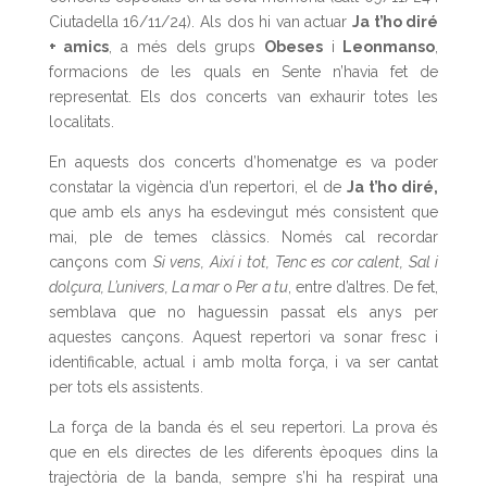
Ciutadella 16/11/24). Als dos hi van actuar
Ja t’ho diré
+ amics
, a més dels grups
Obeses
i
Leonmanso
,
formacions de les quals en Sente n’havia fet de
representat. Els dos concerts van exhaurir totes les
localitats.
En aquests dos concerts d’homenatge es va poder
constatar la vigència d’un repertori, el de
Ja t’ho diré,
que amb els anys ha esdevingut més consistent que
mai, ple de temes clàssics. Només cal recordar
cançons com
Si vens, Així i tot, Tenc es cor calent, Sal i
dolçura, L’univers, La mar
o
Per a tu
, entre d’altres. De fet,
semblava que no haguessin passat els anys per
aquestes cançons. Aquest repertori va sonar fresc i
identificable, actual i amb molta força, i va ser cantat
per tots els assistents.
La força de la banda és el seu repertori. La prova és
que en els directes de les diferents èpoques dins la
trajectòria de la banda, sempre s’hi ha respirat una