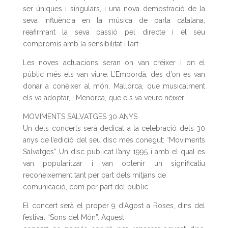
ser úniques i singulars, i una nova demostració de la
seva influència en la música de parla catalana,
reafirmant la seva passió pel directe i el seu
compromís amb la sensibilitat i l’art.
Les noves actuacions seran on van créixer i on el
públic més els van viure: L’Empordà, des d’on es van
donar a conèixer al món, Mallorca, que musicalment
els va adoptar, i Menorca, que els va veure néixer.
MOVIMENTS SALVATGES 30 ANYS
Un dels concerts serà dedicat a la celebració dels 30
anys de l’edició del seu disc més conegut: “Moviments
Salvatges” Un disc publicat l’any 1995 i amb el qual es
van popularitzar i van obtenir un significatiu
reconeixement tant per part dels mitjans de
comunicació, com per part del públic.
El concert serà el proper 9 d’Agost a Roses, dins del
festival “Sons del Món”. Aquest