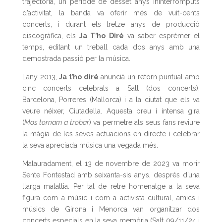
trajectòria, un període de desset anys ininterromputs
d’activitat, la banda va oferir més de vuit-cents
concerts, i durant els tretze anys de producció
discogràfica, els
Ja T’ho Diré
va saber esprémer el
temps, editant un treball cada dos anys amb una
demostrada passió per la música.
L’any 2013,
Ja t’ho diré
anuncià un retorn puntual amb
cinc concerts celebrats a Salt (dos concerts),
Barcelona, Porreres (Mallorca) i a la ciutat que els va
veure néixer, Ciutadella. Aquesta breu i intensa gira
(
Mos tornam a trobar
) va permetre als seus fans reviure
la màgia de les seves actuacions en directe i celebrar
la seva apreciada música una vegada més.
Malauradament, el 13 de novembre de 2023 va morir
Sente Fontestad amb seixanta-sis anys, després d’una
llarga malaltia. Per tal de retre homenatge a la seva
figura com a músic i com a activista cultural, amics i
músics de Girona i Menorca van organitzar dos
concerts especials en la seva memòria (Salt 09/11/24 i