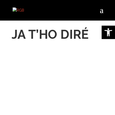
Obre la 
JA T’HO DIRÉ