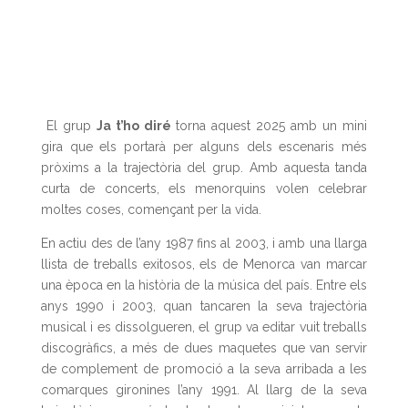
El grup
Ja t’ho diré
torna aquest 2025 amb un mini
gira que els portarà per alguns dels escenaris més
pròxims a la trajectòria del grup. Amb aquesta tanda
curta de concerts, els menorquins volen celebrar
moltes coses, començant per la vida.
En actiu des de l’any 1987 fins al 2003, i amb una llarga
llista de treballs exitosos, els de Menorca van marcar
una època en la història de la música del país. Entre els
anys 1990 i 2003, quan tancaren la seva trajectòria
musical i es dissolgueren, el grup va editar vuit treballs
discogràfics, a més de dues maquetes que van servir
de complement de promoció a la seva arribada a les
comarques gironines l’any 1991. Al llarg de la seva