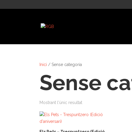
Inici
/ Sense categoria
Sense ca
Mostrant l'únic resultat
Els Pets – Trespuntzero (Edició