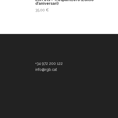
d’aniversari)
35,00
€
+34 972 200 122
info@rgb.cat