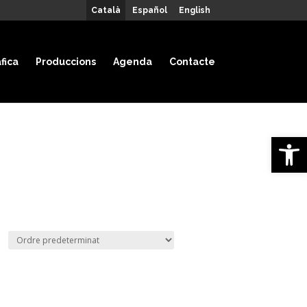
Català
Español
English
fica
Produccions
Agenda
Contacte
Obre la 