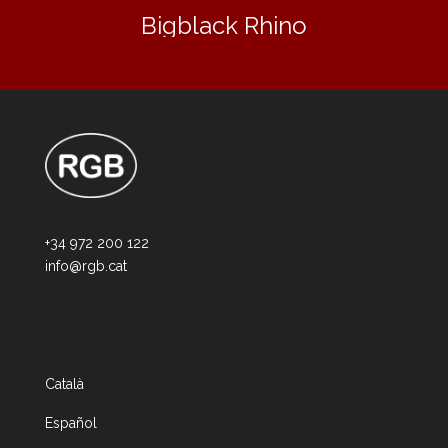
Bigblack Rhino
+34 972 200 122
info@rgb.cat
Català
Español