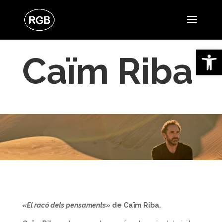
Obre la 
Caïm Riba
«El racó dels pensaments»
de Caïm Riba.