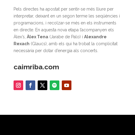
Pels directes ha apostat per sentir-se més lliure per
interpretar, deixant en un segon terme les seqüències i
programacions, i recolzar-se més en els instruments
en directe. En aquesta nova etapa l’acompanyen els
Àlex’s,
Àlex Tena
(Jarabe de Palo) i
Alexandre
Rexach
(Glaucs), amb els qui ha trobat la complicitat
necessària per dotar d’energia als concerts.
caimriba.com