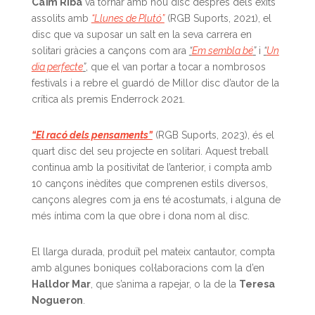
Caïm Riba
va tornar amb nou disc després dels èxits
assolits amb
“Llunes de Plutó”
(RGB Suports, 2021), el
disc que va suposar un salt en la seva carrera en
solitari gràcies a cançons com ara
“
Em sembla bé
”
i
“
Un
dia perfecte
”
, que el van portar a tocar a nombrosos
festivals i a rebre el guardó de Millor disc d’autor de la
crítica als premis Enderrock 2021.
“El racó dels pensaments”
(RGB Suports, 2023), és el
quart disc del seu projecte en solitari. Aquest treball
continua amb la positivitat de l’anterior, i compta amb
10 cançons inèdites que comprenen estils diversos,
cançons alegres com ja ens té acostumats, i alguna de
més íntima com la que obre i dona nom al disc.
El llarga durada, produït pel mateix cantautor, compta
amb algunes boniques col·laboracions com la d’en
Halldor Mar
, que s’anima a rapejar, o la de la
Teresa
Nogueron
.