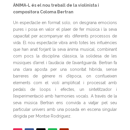
ÀNIMA-L és el nou treball de la violinista i
compositora Coloma Bertran
Un espectacle en format solo, on desgrana emocions
pures i posa en valor el plaer de fer música i la seva
capacitat per acompanyar els diferents processos de
vida. El nou espectacle vibra amb totes les influències
que han anat forjant la seva ànima musical, combinant
com pocs la disciplina clàssica, la solidesa de les
músiques d’arrel i l’audàcia de l’avantguarda. Bertran fa
una clara aposta per una sonoritat híbrida, sense
barreres de gènere ni d’època, on conflueixen
elements com el violí amplificat i processat amb
pedals de loops i efectes, un sintetitzador i
l’experimentació amb harmonies vocals. A través de la
seva música Bertran ens convida a viatjar pel seu
particular univers amb una posada en escena singular
dirigida per Montse Rodríguez.