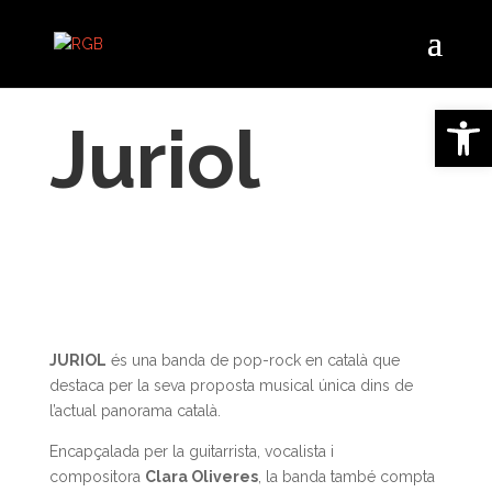
Obre la 
Juriol
JURIOL
és una banda de pop-rock en català que
destaca per la seva proposta musical única dins de
l’actual panorama català.
Encapçalada per la guitarrista, vocalista i
compositora
Clara Oliveres
, la banda també compta