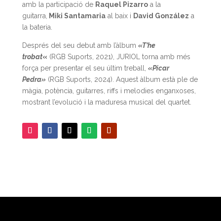
amb la participació de
Raquel Pizarro
a la
guitarra,
Miki Santamaria
al baix i
David González
a
la bateria.
Després del seu debut amb l’àlbum
«T’he
trobat
«
(RGB Suports, 2021), JURIOL torna amb més
força per presentar el seu últim treball,
«Picar
Pedra»
(RGB Suports, 2024). Aquest àlbum està ple de
màgia, potència, guitarres, riffs i melodies enganxoses,
mostrant l’evolució i la maduresa musical del quartet.